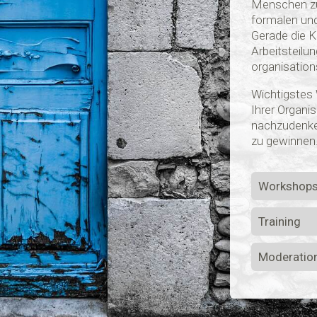
Menschen zum
formalen und
Gerade die 
Arbeitsteilu
organisatio
Wichtigstes 
Ihrer Organi
nachzudenke
zu gewinnen
Workshop
Training
Moderatio