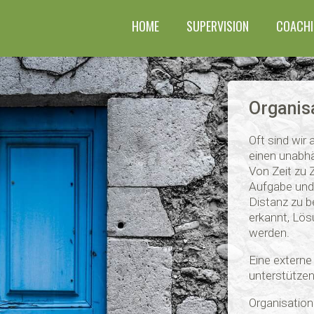
HOME
SUPERVISION
COACHI
Organis
Oft sind wir 
einen unabhä
Von Zeit zu Z
Aufgabe und 
Distanz zu 
erkannt, Lös
werden.
Eine externe
unterstützen
Organisatio